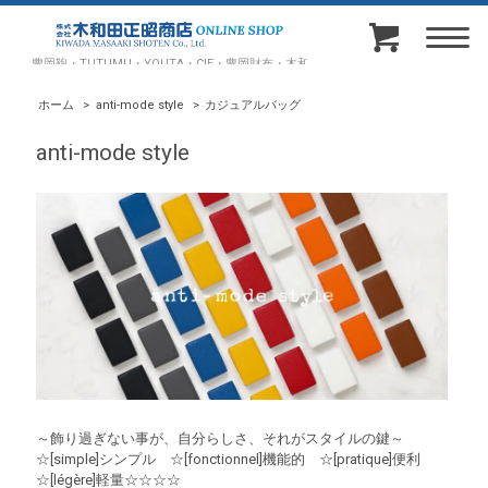
豊岡鞄・TUTUMU・YOUTA・CIE・豊岡財布・木和田正昭商店オンラインショップ
ホーム
>
anti-mode style
>
カジュアルバッグ
anti-mode style
～飾り過ぎない事が、自分らしさ、それがスタイルの鍵～
☆[simple]シンプル ☆[fonctionnel]機能的 ☆[pratique]便利
☆[légère]軽量☆☆☆☆