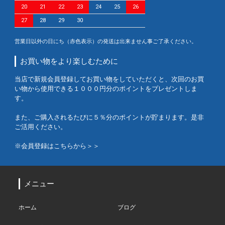
20
21
22
23
24
25
26
27
28
29
30
営業日以外の日にち（赤色表示）の発送は出来ません事ご了承ください。
お買い物をより楽しむために
当店で新規会員登録してお買い物をしていただくと、次回のお買
い物から使用できる１０００円分のポイントをプレゼントしま
す。
また、ご購入されるたびに５％分のポイントが貯まります。是非
ご活用ください。
※会員登録はこちらから＞＞
メニュー
ホーム
ブログ