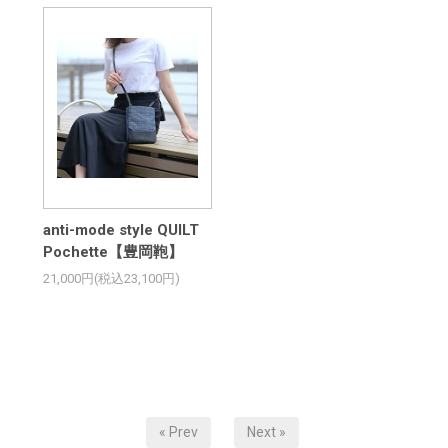
anti-mode style QUILT
Pochette【豊岡鞄】
21,000円(税込23,100円)
« Prev
Next »