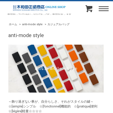
豊岡鞄・TUTUMU・YOUTA・CIE・豊岡財布・木和田正昭商店オンラインショップ
ホーム
>
anti-mode style
>
カジュアルバッグ
anti-mode style
～飾り過ぎない事が、自分らしさ、それがスタイルの鍵～
☆[simple]シンプル ☆[fonctionnel]機能的 ☆[pratique]便利
☆[légère]軽量☆☆☆☆