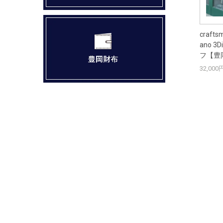
crafts
ano 3
フ【豊
32,000