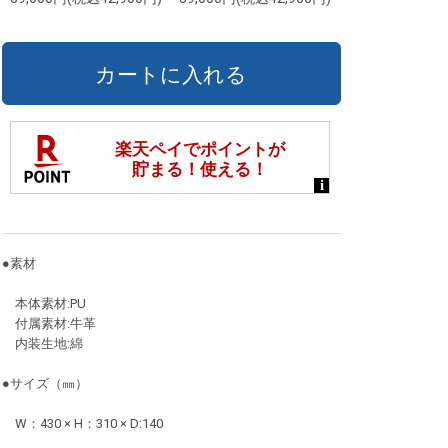
●素材
本体素材:PU
付属素材:牛革
内装生地:綿
●サイズ（㎜）
W：430 × H：310 × D:140