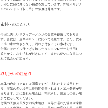
い部分に目に見えない補強を施しています。弊社オリジナ
ルのハンドル（取っ手）の強度は秀逸です。
素材へのこだわり
今回は美しいサフィアーノシボの合皮を使用しておりま
す。合皮は、皮革やＰＶＣに比べて軽量です。また、皮革
に比べ水の弾きが良く、汚れが付きにくい素材です。
付属にはオイル仕上げを施したタンニンレザーを使用し、
柔らかく、水や汚れが付きにくく、またお使いになるにつ
れて風合いが出ます。
取り扱いの注意点
本体の合皮（ＰＵ）は国産ですが、濡れたまま放置した
り、湿気の多い場所に長時間保管されますと加水分解が早
まります。水に濡れた場合は、乾拭きし、風通しの良い場
所で乾かしてください。
付属の天然皮革及び内装生地は、雨等に濡れた場合や摩擦
によって色落ち、色ムラ、シミ、風合いの変化を起こす場