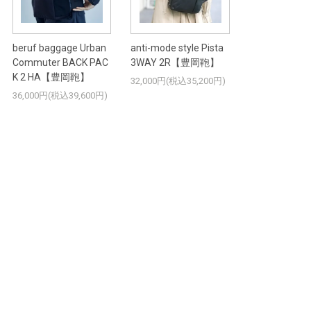
beruf baggage Urban
anti-mode style Pista
Commuter BACK PAC
3WAY 2R【豊岡鞄】
K 2 HA【豊岡鞄】
32,000円(税込35,200円)
36,000円(税込39,600円)