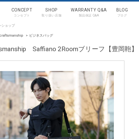
CONCEPT
SHOP
WARRANTY Q&A
BLOG
コンセプト
取り扱い店舗
製品保証 Q&A
ブログ
ンショップ
craftsmanship
>
ビジネスバッグ
ftsmanship Saffiano 2Roomブリーフ【豊岡鞄】