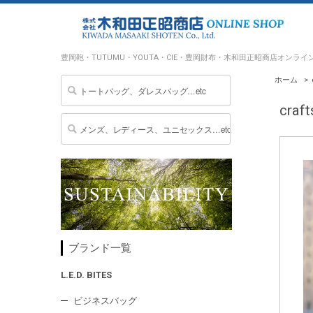
豊岡鞄・TUTUMU・YOUTA・CIE・豊岡財布・木和田正昭商店オンライ
ホーム
>
cra
ブランド一覧
L.E.D. BITES
ビジネスバッグ