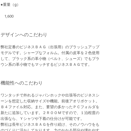
●重量（g）
1,600
デザインへのこだわり
弊社定番のビジネスＢＡＧ（出張用）のブラッシュアップ
モデルです。シャープなフォルム。付属の皮革を２色使用
して、ブラック系の革小物（ベルト、シューズ）でもブラ
ウン系の革小物でもマッチするビジネスＢＡＧです。
機能性へのこだわり
ワンタッチで外れるジャパンホックや出張等のビジネスシ
ーンを想定した収納サイズや機能。前後アオリポケット。
Ｂ４ファイル対応。また、要望の多かったＰＣフォルダを
新たに追加しています。２ＲＯＯＭですので、１泊程度の
出張なら、Ｙシャツや下着の仕分けが可能です。
弊社は長年ビジネスＢＡＧを作り続け、そのノウハウをも
のづくりに活かしております。力のかかる部分や壊れやす