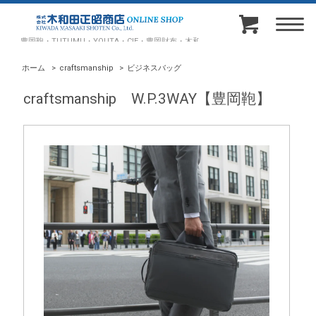
豊岡鞄・TUTUMU・YOUTA・CIE・豊岡財布・木和田正昭商店オンラインショップ
ホーム
>
craftsmanship
>
ビジネスバッグ
craftsmanship W.P.3WAY【豊岡鞄】