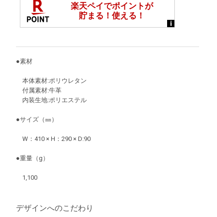
●素材
本体素材:ポリウレタン
付属素材:牛革
内装生地:ポリエステル
●サイズ（㎜）
W：410 × H：290 × D:90
●重量（g）
1,100
デザインへのこだわり