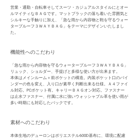
営業・通勤・自転車そしてスーツ・カジュアルスタイルにとオー
ルマイティなＢＡＧです。マットブラックの落ち着いた雰囲気と
シルキーな手触りに加え、「急な雨から内容物と鞄を守るウォー
タープルーフ３ＷＡＹＢＡＧ」をテーマにデザインいたしまし
た。
機能性へのこだわり
「急な雨から内容物を守るウォータープルーフ３ＷＡＹＢＡＧ」
リュック、ショルダー、手提げと多様な使い方が出来ます。
本体はメインルーム＋前ポケットの構造。内装ポケット口のバイ
ンダーの色を変え、入り口が素早く判断出来る仕様。Ａ４ファイ
ル対応。PCポケット有。キャリーＢＡＧオン対応。ファスナー
は止水ファスナー、付属に水に強いウォッシャブル革を使い雨が
多い時期にも対応したバックです。
素材へのこだわり
本体生地のデューロンはポリエステル600D基布に、環境に配慮