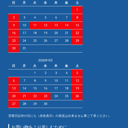
日
月
火
水
木
金
土
1
2
3
4
5
6
7
8
9
10
11
12
13
14
15
16
17
18
19
20
21
22
23
24
25
26
27
28
29
30
31
2026年9月
日
月
火
水
木
金
土
1
2
3
4
5
6
7
8
9
10
11
12
13
14
15
16
17
18
19
20
21
22
23
24
25
26
27
28
29
30
営業日以外の日にち（赤色表示）の発送は出来ません事ご了承ください。
お買い物をより楽しむために