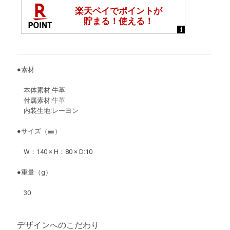
●素材
本体素材:牛革
付属素材:牛革
内装生地:レーヨン
●サイズ（㎜）
W：140 × H：80 × D:10
●重量（g）
30
デザインへのこだわり