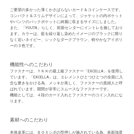
ご要望の多かった薄くかさばらないカード＆コインケースです。
コンパクト＆スリムデザインによって、ジャケットの内ポケット
やパンツのバックポケットに綺麗に収まるサイズにしました。
また、「YOUTA」らしく、前面センターにイントレを施しており
ます。カラーは、藍を繰り返し染めたイメージのブラックに限り
なく近いネイビー、シックなダークブラウン、軽やかなアイボリ
ーの３色です。
機能性へのこだわり
ファスナーは、ＹＫＫの最上級ファスナー「EXCELLA」を使用し
ています。「EXCELLA」は、エレメントひとつひとつの全面に入
念な磨きをかける為、メッキが美しく、ファスナーの貴婦人と呼
ばれています。開閉が非常にスムースなファスナーです。
機能としては、４段のカード入れとファスナーのコイン入れにな
ります。
素材へのこだわり
本体皮革には、ＢＯＸシボの型押しが施されている為、表面強度