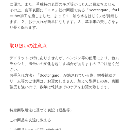
に優れ、また、革独特の表面のキズ等がほとんど目立ちません
その上、皮革表面に「３Ｍ」社の商標である「Scotchgard」for l
eather加工を施しました。よって１、油や水をはじく力が持続し
ます。２、お手入れが簡単になります。３、革本来の美しさをよ
り長く保ちます。
取り扱いの注意点
デメリットは特にありませんが、ベンジン等の使用により、色ム
ラやシミ、風合いの変化を起こす場合がありますのでご注意くだ
さい。
お手入れ方法）「Scotchgard」が施されている為、栄養補給ク
リーム等のご使用は、お奨めしません。加えて型押しの為、表面
強度も強いので、数年は乾拭きでのケアをお奨め致します。
特定商取引法に基づく表記（返品等）
この商品を友達に教える
この商品について問い合わせる