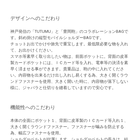
デザインへのこだわり
神戸発信の「TUTUMU」と「豊岡鞄」のコラボレーションBAGで
す。斜め掛けの縦型モバイルショルダーBAGです。
チョットお出でかけや旅先で重宝します。最低限必要な物を入れ
て、お出かけください。
スマホ等素早く取り出したい物は、前面ポケットに。背面の皮革
製カードポケットには、ＩＣカード等を入れ、電車等の決済を素
早く済ませる事ができます。貴重品は、鞄の中に入れてくださ
い。内容物を出来るだけ出し入れし易くする為、大きく開くラウ
ンドファスナーを使用、大きく開いた時に、内容物が落下しない
様に、ジャバラと仕切りを縫着していますので安心です。
機能性へのこだわり
本体の全面にポケット１、背面に皮革製のＩＣカード等入れ１、
大きく開くラウンドファスナー。ファスナーが噛みを防止する
為、幅広ファスナーを使用。
ショルダーベルトが付属します。ショルダーベルトの長さは、結