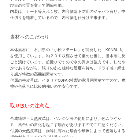
び目の位置を変えて調節可能。
内装は、カード等入れ１枚。内容物落下防止のジャバラ有り。中
仕切りを縫着しているので、内容物を仕分け出来ます。
素材へのこだわり
本体素材に、石川県の「小松マテーレ」が開発した「KONBU-N]
を使用しています。約２０％収縮させて染めた後に、撥水剤に反
ごと漬けています。超撥水ですので水の弾きは強力です。しなや
かでありながら、張りのある独特な硬度を持ち、ドライ感・締ま
り感が特徴の高機能素材です。
付属の牛皮革は、イタリアCOPAR社製の家具用素材ですので、摩
擦や色落ちに比較的強いので安心です。
取り扱いの注意点
合成繊維・天然皮革は、ベンジン等の使用により、色ムラやシ
ミ、風合いの変化を起こす場合がありますのでご注意ください。
付属の天然皮革は、雨等に濡れた場合や摩擦によって色落ちする
場合がありますのでご注意ください。