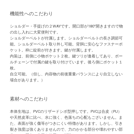
機能性へのこだわり
ショルダー・手提げの２WAYです。開口部が180°開きますので物
の出し入れに大変便利です。
ショルダーベルトが付属します。ショルダーベルトの長さ調節可
能。ショルダーベルト取り外し可能。背胴に安心なファスナーポ
ケット。枠に錠前が付きます。鍵が付属します。
内装は、前側に小物ポケット２枚。鍵ツリが逢着してあり、ボー
ルチェーンで付属の鍵を取り付けています。後ろ側にポケット１
枚。
自立可能。（但し、内容物の前後重量バランスにより自立しない
場合があります。）
素材へのこだわり
本体生地は、PVCのリザードシボ型押しです。PVCは合皮（PU）
や天然皮革に比べ、水に強く、色落ちの心配もございません。ま
た、表面が強く傷等がつきにくい特徴があります。しかし、引き
裂き強度は強くありませんので、力のかかる部分や壊れやすい部