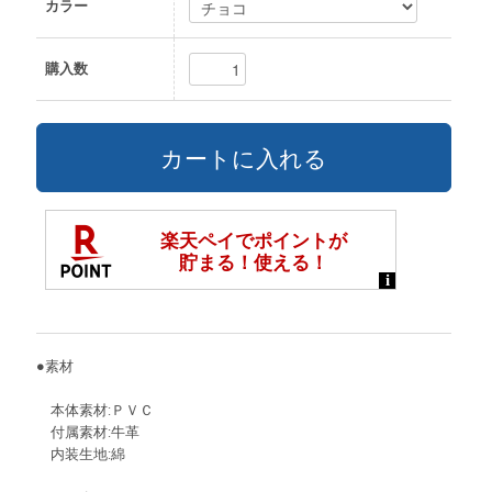
カラー
購入数
●素材
本体素材:ＰＶＣ
付属素材:牛革
内装生地:綿