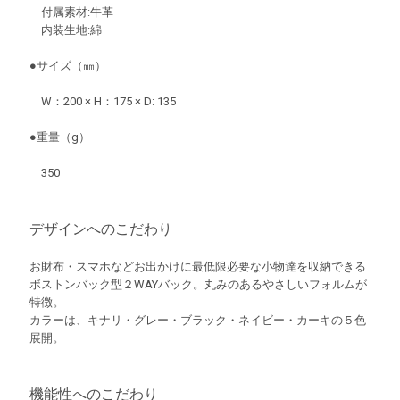
付属素材:牛革
内装生地:綿
●サイズ（㎜）
W：200 × H：175 × D: 135
●重量（g）
350
デザインへのこだわり
お財布・スマホなどお出かけに最低限必要な小物達を収納できる
ボストンバック型２WAYバック。丸みのあるやさしいフォルムが
特徴。
カラーは、キナリ・グレー・ブラック・ネイビー・カーキの５色
展開。
機能性へのこだわり