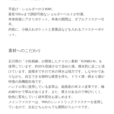
手提げ・ショルダーの２WAY。
最長130㎝まで調節可能なショルダーベルトが付属。
本体前後にアオリポケット。本体の開閉は、ダブルファスナー引
手。
内装に、小物入れポケットと貴重品などを入れるファスナーポケ
ット。
素材へのこだわり
石川県の「小松精練」が開発したナイロン素材「KONBU-N」を
使用しています。約20％収縮させて染めた後、撥水剤に反ごと漬
けています。超撥水ですので水の弾きは強力です。しなやかであ
りながら、自立できる独特な硬度を持ち、ドライ感・締まり感が
特徴の高機能生地です。
ハンドル等に使用している皮革は、姫路産の本ヌメ皮革です。極
め細やかで厚みがあります。また、硬さがあるので伸びにくく、
飴色に変化していく経年変化も楽しめます。
メインファスナーは、YKKのシンメトリックファスナーを使用し
ているので、左右どちらからでも開閉がスムースです。